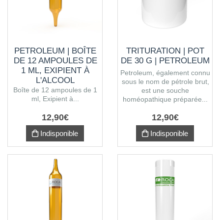
PETROLEUM | BOÎTE
TRITURATION | POT
DE 12 AMPOULES DE
DE 30 G | PETROLEUM
1 ML, EXIPIENT À
Petroleum, également connu
L'ALCOOL
sous le nom de pétrole brut,
Boîte de 12 ampoules de 1
est une souche
ml, Exipient à...
homéopathique préparée...
12
,
90
€
12
,
90
€
Indisponible
Indisponible