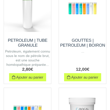
PETROLEUM | TUBE
GOUTTES |
GRANULE
PETROLEUM | BOIRON
Petroleum, également connu
...
sous le nom de pétrole brut,
est une souche
homéopathique préparée...
2
,
80
€
12
,
00
€
Ajouter au panier
Ajouter au panier