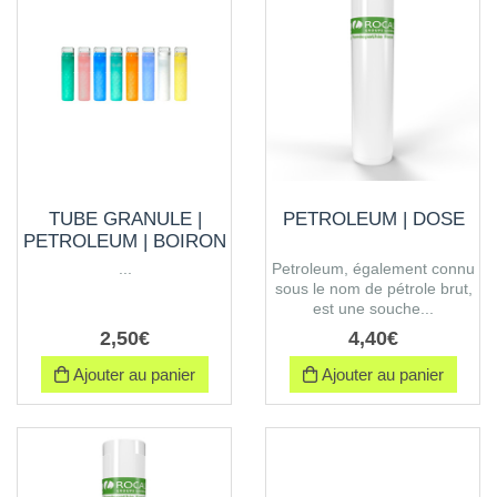
TUBE GRANULE |
PETROLEUM | DOSE
PETROLEUM | BOIRON
...
Petroleum, également connu
sous le nom de pétrole brut,
est une souche...
2
,
50
€
4
,
40
€
Ajouter au panier
Ajouter au panier