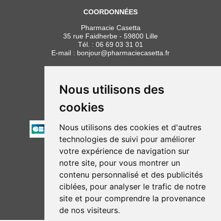
COORDONNÉES
Pharmacie Casetta
35 rue Faidherbe - 59800 Lille
Tél. :
06 69 03 31 01
E-mail :
bonjour
@
pharmaciecasetta.fr
HORAIRES
Lundi au vendredi : 8h30 à 19h30
Nous utilisons des
Samedi : 9h00 à 19h30
cookies
PAIEMENT
Nous utilisons des cookies et d'autres
technologies de suivi pour améliorer
votre expérience de navigation sur
NOUS SUIVRE
notre site, pour vous montrer un
contenu personnalisé et des publicités
ciblées, pour analyser le trafic de notre
site et pour comprendre la provenance
de nos visiteurs.