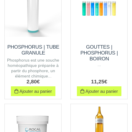
PHOSPHORUS | TUBE
GOUTTES |
GRANULE
PHOSPHORUS |
BOIRON
Phosphorus est une souche
...
homéopathique préparée à
partir du phosphore, un
élément chimique...
2
,
80
€
11
,
25
€
Ajouter au panier
Ajouter au panier