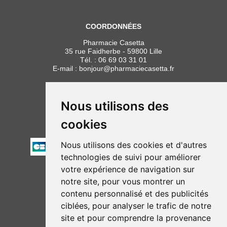
COORDONNÉES
Pharmacie Casetta
35 rue Faidherbe - 59800 Lille
Tél. :
06 69 03 31 01
E-mail :
bonjour
@
pharmaciecasetta.fr
HORAIRES
Lundi au vendredi : 8h30 à 19h30
Nous utilisons des
Samedi : 9h00 à 19h30
cookies
PAIEMENT
Nous utilisons des cookies et d'autres
technologies de suivi pour améliorer
votre expérience de navigation sur
NOUS SUIVRE
notre site, pour vous montrer un
contenu personnalisé et des publicités
ciblées, pour analyser le trafic de notre
site et pour comprendre la provenance