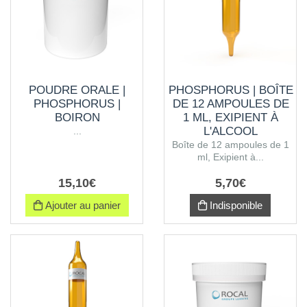
POUDRE ORALE |
PHOSPHORUS | BOÎTE
PHOSPHORUS |
DE 12 AMPOULES DE
BOIRON
1 ML, EXIPIENT À
L'ALCOOL
...
Boîte de 12 ampoules de 1
ml, Exipient à...
15
,
10
€
5
,
70
€
Ajouter au panier
Indisponible