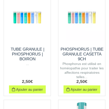
TUBE GRANULE |
PHOSPHORUS | TUBE
PHOSPHORUS |
GRANULE CASETTA
BOIRON
9CH
...
Phosphorus est utilisé en
homéopathie pour traiter les
affections respiratoires
telles...
2
,
50
€
2
,
50
€
Ajouter au panier
Ajouter au panier