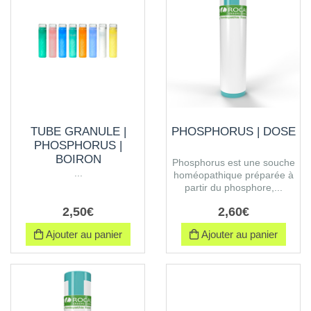
TUBE GRANULE |
PHOSPHORUS | DOSE
PHOSPHORUS |
BOIRON
Phosphorus est une souche
...
homéopathique préparée à
partir du phosphore,...
2
,
50
€
2
,
60
€
Ajouter au panier
Ajouter au panier