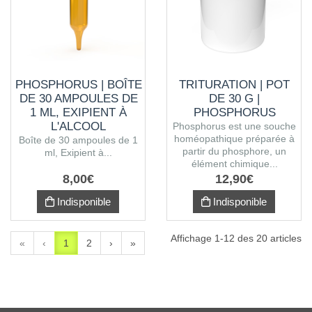
PHOSPHORUS | BOÎTE
TRITURATION | POT
DE 30 AMPOULES DE
DE 30 G |
1 ML, EXIPIENT À
PHOSPHORUS
L'ALCOOL
Phosphorus est une souche
homéopathique préparée à
Boîte de 30 ampoules de 1
partir du phosphore, un
ml, Exipient à...
élément chimique...
8
,
00
€
12
,
90
€
Indisponible
Indisponible
Affichage 1-12 des 20 articles
«
‹
1
2
›
»