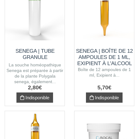
SENEGA | TUBE
SENEGA | BOÎTE DE 12
GRANULE
AMPOULES DE 1 ML,
EXIPIENT À L'ALCOOL
La souche homéopathique
Boîte de 12 ampoules de 1
Senega est préparée à partir
ml, Exipient à...
de la plante Polygala
senega, également...
2
,
80
€
5
,
70
€
Indisponible
Indisponible