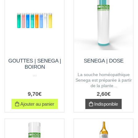
GOUTTES | SENEGA |
SENEGA | DOSE
BOIRON
...
La souche homéopathique
Senega est préparée à partir
de la plante...
9
,
70
€
2
,
60
€
Ajouter au panier
Indisponible