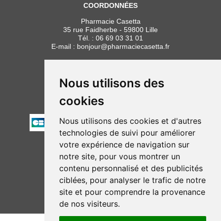
COORDONNÉES
Pharmacie Casetta
35 rue Faidherbe - 59800 Lille
Tél. :
06 69 03 31 01
E-mail :
bonjour
@
pharmaciecasetta.fr
HORAIRES
Lundi au vendredi : 8h30 à 19h30
Nous utilisons des
Samedi : 9h00 à 19h30
cookies
PAIEMENT
Nous utilisons des cookies et d'autres
technologies de suivi pour améliorer
votre expérience de navigation sur
NOUS SUIVRE
notre site, pour vous montrer un
contenu personnalisé et des publicités
ciblées, pour analyser le trafic de notre
site et pour comprendre la provenance
de nos visiteurs.