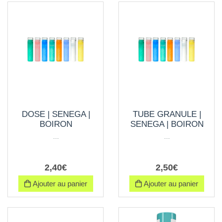
DOSE | SENEGA |
TUBE GRANULE |
BOIRON
SENEGA | BOIRON
...
...
2
,
40
€
2
,
50
€
Ajouter au panier
Ajouter au panier