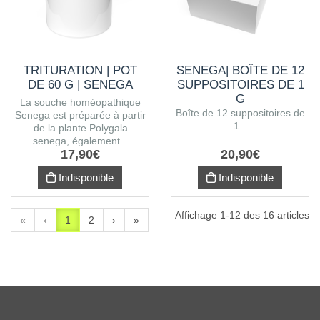
TRITURATION | POT
SENEGA| BOÎTE DE 12
DE 60 G | SENEGA
SUPPOSITOIRES DE 1
G
La souche homéopathique
Boîte de 12 suppositoires de
Senega est préparée à partir
1...
de la plante Polygala
senega, également...
17
,
90
€
20
,
90
€
Indisponible
Indisponible
Affichage 1-12 des 16 articles
«
‹
1
2
›
»