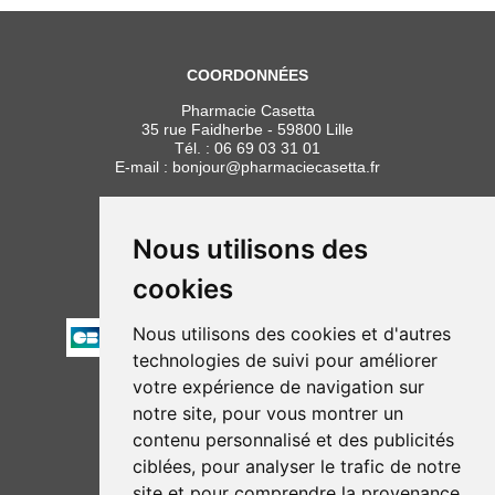
COORDONNÉES
Pharmacie Casetta
35 rue Faidherbe - 59800 Lille
Tél. :
06 69 03 31 01
E-mail :
bonjour
@
pharmaciecasetta.fr
HORAIRES
Lundi au vendredi : 8h30 à 19h30
Nous utilisons des
Samedi : 9h00 à 19h30
cookies
PAIEMENT
Nous utilisons des cookies et d'autres
technologies de suivi pour améliorer
votre expérience de navigation sur
NOUS SUIVRE
notre site, pour vous montrer un
contenu personnalisé et des publicités
ciblées, pour analyser le trafic de notre
site et pour comprendre la provenance