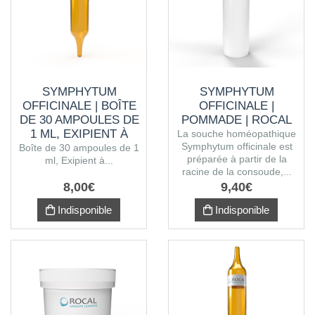
SYMPHYTUM
SYMPHYTUM
OFFICINALE | BOÎTE
OFFICINALE |
DE 30 AMPOULES DE
POMMADE | ROCAL
1 ML, EXIPIENT À
La souche homéopathique
Symphytum officinale est
L'ALCOOL
Boîte de 30 ampoules de 1
préparée à partir de la
ml, Exipient à...
racine de la consoude,...
8
,
00
€
9
,
40
€
Indisponible
Indisponible