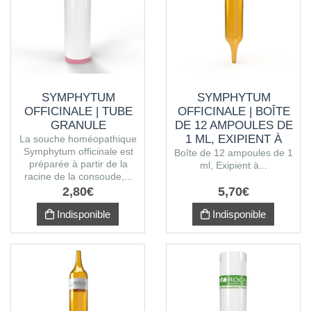
SYMPHYTUM
SYMPHYTUM
OFFICINALE | TUBE
OFFICINALE | BOÎTE
GRANULE
DE 12 AMPOULES DE
1 ML, EXIPIENT À
La souche homéopathique
Symphytum officinale est
L'ALCOOL
Boîte de 12 ampoules de 1
préparée à partir de la
ml, Exipient à...
racine de la consoude,...
2
,
80
€
5
,
70
€
Indisponible
Indisponible