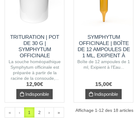
TRITURATION | POT
SYMPHYTUM
DE 30 G |
OFFICINALE | BOÎTE
SYMPHYTUM
DE 12 AMPOULES DE
OFFICINALE
1 ML, EXIPIENT À
L'EAU PURIFIÉE
La souche homéopathique
Boîte de 12 ampoules de 1
Symphytum officinale est
ml, Exipient à l'Eau...
préparée à partir de la
racine de la consoude,...
12
,
90
€
15
,
00
€
Indisponible
Indisponible
Affichage 1-12 des 18 articles
«
‹
1
2
›
»