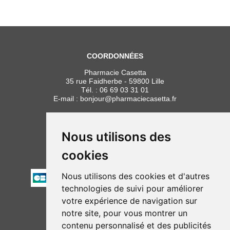
COORDONNÉES
Pharmacie Casetta
35 rue Faidherbe - 59800 Lille
Tél. :
06 69 03 31 01
E-mail :
bonjour
@
pharmaciecasetta.fr
HORAIRES
Lundi au vendredi : 8h30 à 19h30
Nous utilisons des
Samedi : 9h00 à 19h30
cookies
PAIEMENT
Nous utilisons des cookies et d'autres
technologies de suivi pour améliorer
votre expérience de navigation sur
NOUS SUIVRE
notre site, pour vous montrer un
contenu personnalisé et des publicités