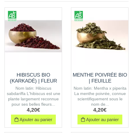
HIBISCUS BIO
MENTHE POIVRÉE BIO
(KARKADÉ) | FLEUR
| FEUILLE
Nom latin: Hibiscus
Nom latin: Mentha x piperita
sabdariffa L'hibiscus est une
La menthe poivrée, connue
plante largement reconnue
scientifiquement sous le
pour ses belles fleurs...
nom de...
4
,
20
€
4
,
20
€
Ajouter au panier
Ajouter au panier