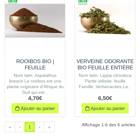
ROOIBOS BIO |
VERVEINE ODORANTE
FEUILLE
BIO FEUILLE ENTIÈRE
Nom latin: Aspalathus
Nom latin: Lippia citriodora
linearis Le rooibos est une
Partie utilisée: feuille
plante originaire d'Afrique du
Famille: Verbenacées La...
Sud qui est...
4
,
70
€
6
,
50
€
Ajouter au panier
Ajouter au panier
Affichage 1-6 des 6 articles
«
‹
1
›
»