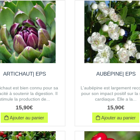
ARTICHAUT| EPS
AUBÉPINE| EPS
tichaut est bien connu pour sa
L'aubépine est largement re
cité à soutenir la digestion. Il
pour son impact positif sur la
stimule la production de...
cardiaque. Elle a la...
15
,
90
€
15
,
90
€
Ajouter au panier
Ajouter au panier