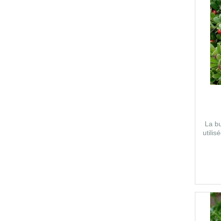
La bu
utilis