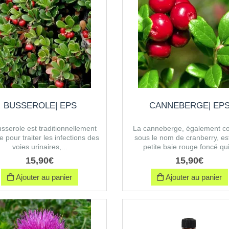
BUSSEROLE| EPS
CANNEBERGE| EP
sserole est traditionnellement
La canneberge, également c
ée pour traiter les infections des
sous le nom de cranberry, es
voies urinaires,...
petite baie rouge foncé qui
15
,
90
€
15
,
90
€
Ajouter au panier
Ajouter au panier