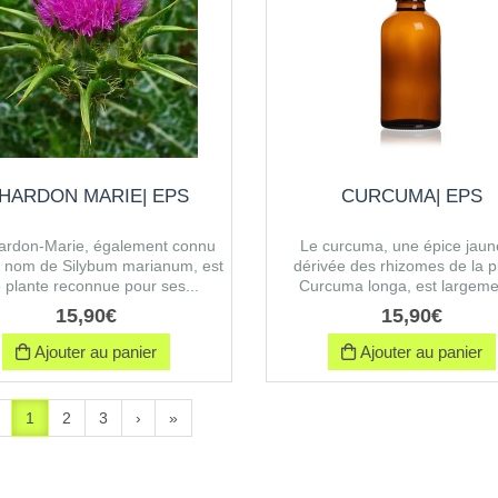
HARDON MARIE| EPS
CURCUMA| EPS
ardon-Marie, également connu
Le curcuma, une épice jaune
e nom de Silybum marianum, est
dérivée des rhizomes de la p
 plante reconnue pour ses...
Curcuma longa, est largemen
15
,
90
€
15
,
90
€
Ajouter au panier
Ajouter au panier
1
2
3
›
»