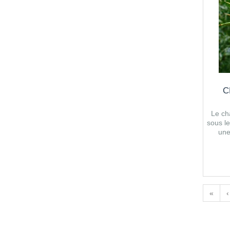
C
Le ch
sous l
une
«
‹