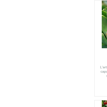
L'ar
capa