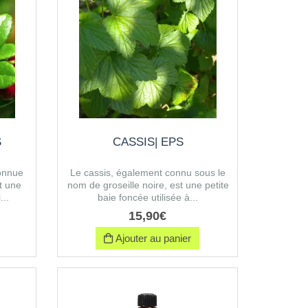
S
CASSIS| EPS
onnue
Le cassis, également connu sous le
t une
nom de groseille noire, est une petite
...
baie foncée utilisée à...
15
,
90
€
Ajouter au panier