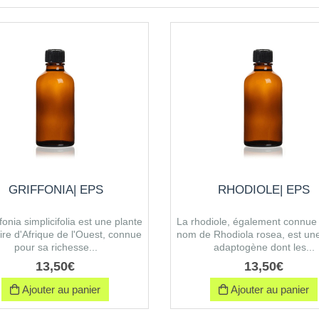
GRIFFONIA| EPS
RHODIOLE| EPS
fonia simplicifolia est une plante
La rhodiole, également connue 
aire d'Afrique de l'Ouest, connue
nom de Rhodiola rosea, est une
pour sa richesse...
adaptogène dont les...
13
,
50
€
13
,
50
€
Ajouter au panier
Ajouter au panier